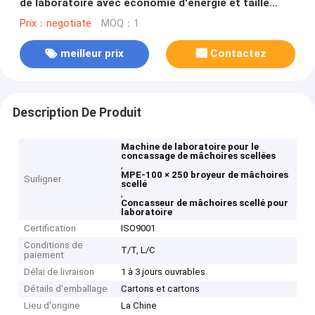
de laboratoire avec économie d'énergie et taille
d'entrée de 100×250mm
Prix：negotiate
MOQ：1
meilleur prix
Contactez
Description De Produit
Machine de laboratoire pour le
concassage de mâchoires scellées
,
MPE-100 × 250 broyeur de mâchoires
Surligner
scellé
,
Concasseur de mâchoires scellé pour
laboratoire
Certification
ISO9001
Conditions de
T/T, L/C
paiement
Délai de livraison
1 à 3 jours ouvrables
Détails d'emballage
Cartons et cartons
Lieu d'origine
La Chine