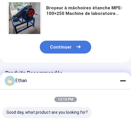
Broyeur à mâchoires étanche MPE-
100×250 Machine de laboratoire
avec économie d'énergie et taille
d'entrée de 100×250mm
Continuer
Produits Recommandés
Ethan
12:15 PM
Good day, what product are you looking for?
Broyeur à rouleaux
Concasseur de roche
Broyeur de roc