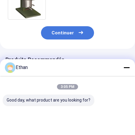
broyeur à boulets
Continuer
Produits Recommandés
Ethan
3:05 PM
Good day, what product are you looking for?
MQJ-Φ460 Broyeur à
Broyeur à boulets
Trois têtes de
boulets cylindrique
doublé de porcelaine
broyeur
460mm Équipement
pour la métallurgie
d'échantillons
de laboratoire pour
de laboratoire - Évite
un diamètre d