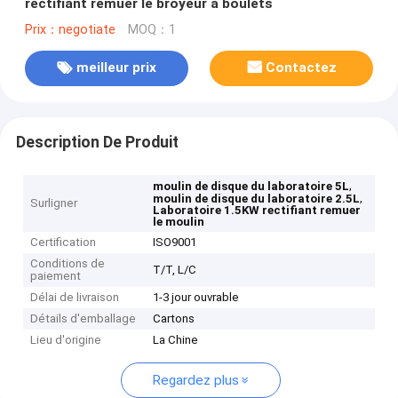
rectifiant remuer le broyeur à boulets
Prix：negotiate
MOQ：1
meilleur prix
Contactez
Description De Produit
,
moulin de disque du laboratoire 5L
,
moulin de disque du laboratoire 2.5L
Surligner
Laboratoire 1.5KW rectifiant remuer
le moulin
Certification
ISO9001
Conditions de
T/T, L/C
paiement
Délai de livraison
1-3 jour ouvrable
Détails d'emballage
Cartons
Lieu d'origine
La Chine
Regardez plus