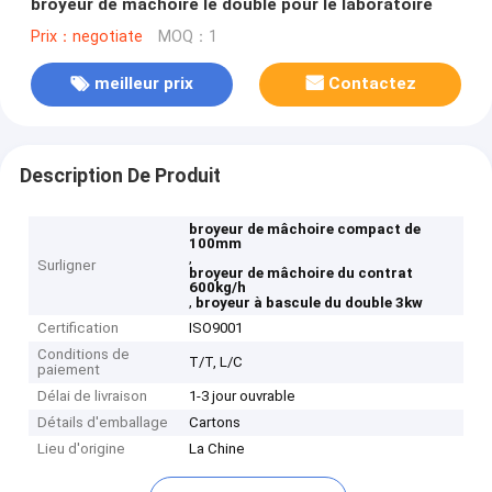
broyeur de mâchoire le double pour le laboratoire
Prix：negotiate
MOQ：1
meilleur prix
Contactez
Description De Produit
broyeur de mâchoire compact de
100mm
,
Surligner
broyeur de mâchoire du contrat
600kg/h
,
broyeur à bascule du double 3kw
Certification
ISO9001
Conditions de
T/T, L/C
paiement
Délai de livraison
1-3 jour ouvrable
Détails d'emballage
Cartons
Lieu d'origine
La Chine