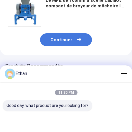
Le MPE de 100mm a scellé cabillot
compact de broyeur de mâchoire le
double pour le laboratoire
Continuer
Produits Recommandés
Ethan
11:30 PM
Good day, what product are you looking for?
Broyeur à rouleaux
Concasseur de roche
Broyeur de roc
en terre rare
de laboratoire
laboratoire en