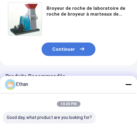
Broyeur de roche de laboratoire de
roche de broyeur à marteaux de
250mm PCF pour le traitement du
charbon
Continuer
Produits Recommandés
Ethan
10:45 PM
Good day, what product are you looking for?
Broyeur à rouleaux
Concasseur de roche
Broyeur de roc