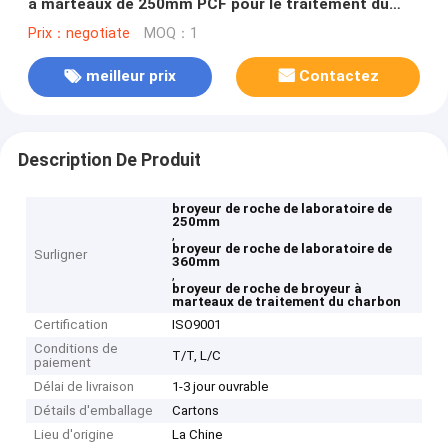
à marteaux de 250mm PCF pour le traitement du
charbon
Prix：negotiate
MOQ：1
meilleur prix
Contactez
Description De Produit
broyeur de roche de laboratoire de
250mm
,
broyeur de roche de laboratoire de
Surligner
360mm
,
broyeur de roche de broyeur à
marteaux de traitement du charbon
Certification
ISO9001
Conditions de
T/T, L/C
paiement
Délai de livraison
1-3 jour ouvrable
Détails d'emballage
Cartons
Lieu d'origine
La Chine