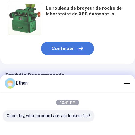
Le rouleau de broyeur de roche de
laboratoire de XPS écrasant la
machine de criblage a fermé le
broyeur de mâchoire de paires
Continuer
Produits Recommandés
Ethan
12:41 PM
Good day, what product are you looking for?
Broyeur à rouleaux
Concasseur de roche
Broyeur de roc