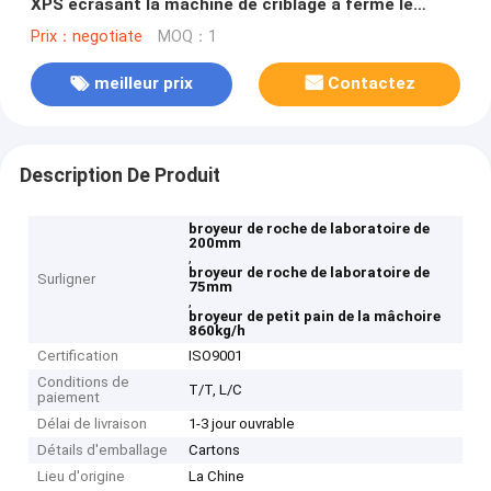
XPS écrasant la machine de criblage a fermé le
broyeur de mâchoire de paires
Prix：negotiate
MOQ：1
meilleur prix
Contactez
Description De Produit
broyeur de roche de laboratoire de
200mm
,
broyeur de roche de laboratoire de
Surligner
75mm
,
broyeur de petit pain de la mâchoire
860kg/h
Certification
ISO9001
Conditions de
T/T, L/C
paiement
Délai de livraison
1-3 jour ouvrable
Détails d'emballage
Cartons
Lieu d'origine
La Chine