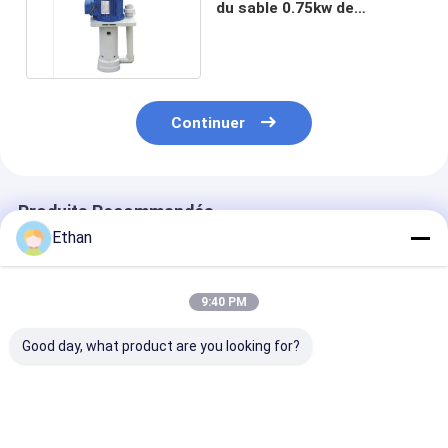
du sable 0.75kw de
laboratoire avec OIN 9001
Continuer
Produits Recommandés
Ethan
9:40 PM
Good day, what product are you looking for?
La pompe de sable
Type vertical de
Pompe chimiq
verticale
pompe de
verticale de
d'écoulement du
centrifugeur
extraction de 