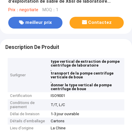
d'exploitation de sable de Xbsl de laboratoire
transportant la boue
Prix：negotiate
MOQ：1
meilleur prix
Contactez
Description De Produit
type vertical de extraction de pompe
centrifuge de laboratoire
,
transport de la pompe centrifuge
Surligner
verticale de boue
,
donner le type vertical de pompe
centrifuge de boue
Certification
ISO9001
Conditions de
T/T, L/C
paiement
Délai de livraison
1-3 jour ouvrable
Détails d'emballage
Cartons
Lieu d'origine
La Chine