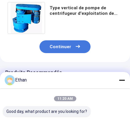
Type vertical de pompe de
centrifugeur d'exploitation de
sable de Xbsl de laboratoire
transportant la boue
Continuer
Produits Recommandés
Ethan
11:20 AM
Good day, what product are you looking for?
La pompe de sable
Pompe chimique
Pompe chimiq