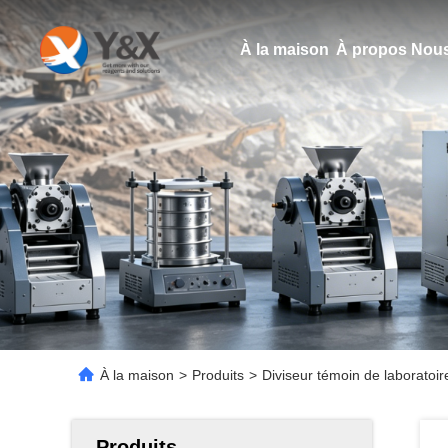
À la maison
À propos Nous
À la maison
>
Produits
>
Diviseur témoin de laboratoir
Produits