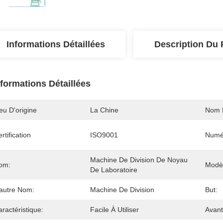
Informations Détaillées
Description Du 
nformations Détaillées
eu D'origine
La Chine
Nom 
rtification
ISO9001
Numé
Machine De Division De Noyau 
om:
Modè
De Laboratoire
'autre Nom:
Machine De Division
But:
ractéristique:
Facile À Utiliser
Avant