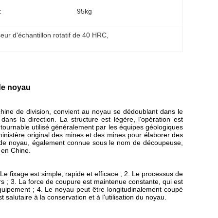
:
95kg
seur d'échantillon rotatif de 40 HRC
, 
de noyau
ine de division, convient au noyau se dédoublant dans le
dans la direction. La structure est légère, l'opération est
ontournable utilisé généralement par les équipes géologiques
ministère original des mines et des mines pour élaborer des
 de noyau, également connue sous le nom de découpeuse,
 en Chine.
 fixage est simple, rapide et efficace ; 2. Le processus de
urs ; 3. La force de coupure est maintenue constante, qui est
équipement ; 4. Le noyau peut être longitudinalement coupé
 salutaire à la conservation et à l'utilisation du noyau.