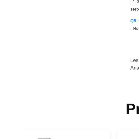
: 1-
sero
Q5 :
: No
Les
Ana
P