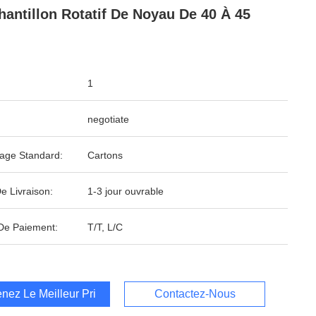
hantillon Rotatif De Noyau De 40 À 45
1
negotiate
age Standard:
Cartons
e Livraison:
1-3 jour ouvrable
De Paiement:
T/T, L/C
nez Le Meilleur Prix
Contactez-Nous