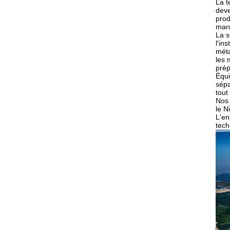
La t
deve
prod
marc
La s
l'in
méta
les 
prép
Équi
sépa
tout
Nos 
le N
L'en
tech