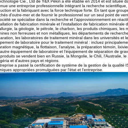
echnologie Cie., Ltd de Y&X Pékin a été établie en 2014 et est située da
nue une entreprise professionnelle intégrant la recherche scientifiqu
uction et la fabriquant avec la force technique forte. En tant que group
hés d'outre-mer et de fournir le professionnel sur un seul point de vent
ociété se spécialise dans la recherche et l'approvisionnement en réactifs
stallation de fabrication minérale et l'installation de fabrication minérale 
llurgie, la géologie, le pétrole, le charbon, les produits chimiques, les
mines non ferreuses et non métalliques, les départements de recherches 
aration, les laboratoires de traitement minéral dans les universités et le
pement de laboratoire pour le traitement minéral : incluez principaleme
ration magnétique, la flottaison, l'analyse, la préparation témoin, lixivi
 autre équipement de laboratoire et l'équipement de séparation de gravi
produits se vendent bien en Russie, la Mongolie, le Chili, l'Australie, l
igéria et d'autres pays et régions.
treprise a passé la certification de système de la gestion de la qualité
niques appropriées promulguées par l'état et l'entreprise.