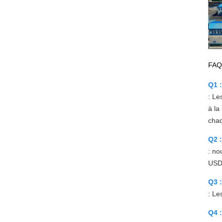
FAQ 
Q1 :
: Le
à la
chaq
Q2 
: no
USD 
Q3 
: Le
Q4 :