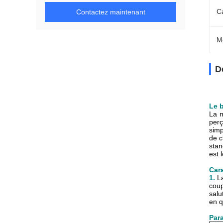
Ca
Contactez maintenant
M
D
Le b
La m
perç
simp
de c
stan
est 
Cara
1.
L
coup
salu
en q
Par