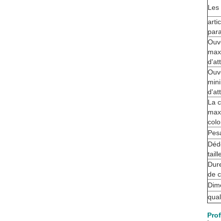
Les 
arti
par
Ouv
max
d'at
Ouv
min
d'at
La 
max
colo
Pes
Déd
tail
Dur
de 
Dim
qual
Prof