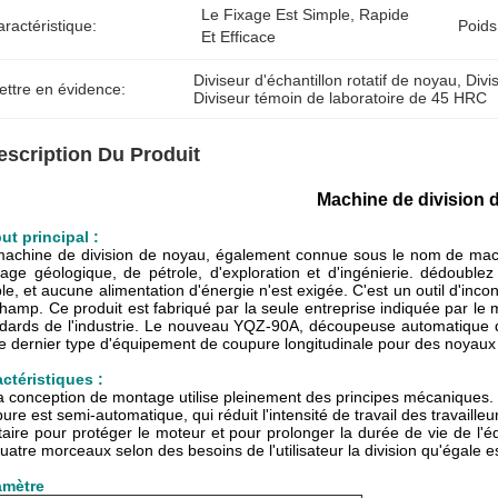
Le Fixage Est Simple, Rapide 
ractéristique:
Poids
Et Efficace
Diviseur d'échantillon rotatif de noyau
, 
Divi
ettre en évidence:
Diviseur témoin de laboratoire de 45 HRC
escription Du Produit
Machine de division 
ut principal :
achine de division de noyau, également connue sous le nom de mach
age géologique, de pétrole, d'exploration et d'ingénierie. dédoublez 
le, et aucune alimentation d'énergie n'est exigée. C'est un outil d'inc
hamp. Ce produit est fabriqué par la seule entreprise indiquée par le 
dards de l'industrie. Le nouveau YQZ-90A, découpeuse automatique
le dernier type d'équipement de coupure longitudinale pour des noyaux
ctéristiques :
a conception de montage utilise pleinement des principes mécaniques. Le
ure est semi-automatique, qui réduit l'intensité de travail des travaille
taire pour protéger le moteur et pour prolonger la durée de vie de l'
uatre morceaux selon des besoins de l'utilisateur la division qu'égale est
amètre