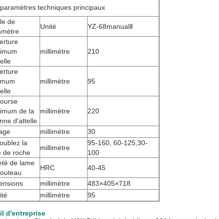
paramètres techniques principaux
cle de
Unité
YZ-68manualⅡ
amètre
erture
imum
millimètre
210
telle
erture
imum
millimètre
95
telle
course
imum de la
millimètre
220
nne d'attelle
age
millimètre
30
oublez la
95-160
,
60-125,30-
millimètre
le de roche
100
eté de lame
HRC
40-45
couteau
ensions
millimètre
483×405×718
ité
millimètre
95
il d'entreprise