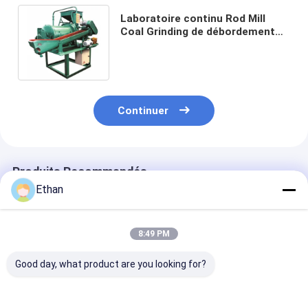
Laboratoire continu Rod Mill
Coal Grinding de débordement
de XMBL 420mm
Continuer
Produits Recommandés
Ethan
8:49 PM
Good day, what product are you looking for?
Broyeur conique de
Faible bruit 0,25L
Broyeur à tige