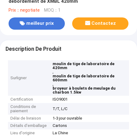
débordement de XMBL 420mm
Prix：negotiate
MOQ：1
meilleur prix
Contactez
Description De Produit
moulin de tige de laboratoire de
420mm
,
moulin de tige de laboratoire de
Surligner
600mm
,
broyeur à boulets de meulage du
charbon 1.5kw
Certification
ISO9001
Conditions de
T/T, L/C
paiement
Délai de livraison
1-3 jour ouvrable
Détails d'emballage
Cartons
Lieu d'origine
La Chine