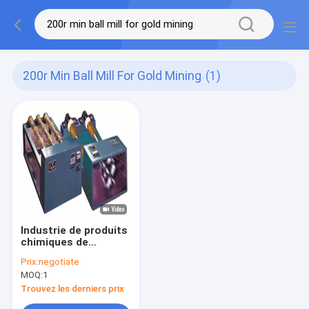
200r Min Ball Mill For Gold Mining
(1)
Industrie de produits
chimiques de
laboratoire
Prix:
negotiate
d'exploitation de
MOQ:
1
broyeur à boulets de
laboratoire de
Trouvez les derniers prix
rouleau de GQM 1L